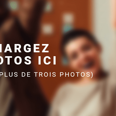
Exporter les lignes sélectionnées
Exporter toutes les colonnes
Exporter uniquement les colonnes affichées
Menu
Ajoutez un logo, un bouton, des réseaux sociaux
Cliquez pour éditer
Accueil
Se connecter
?>
Images de la page d'accueil