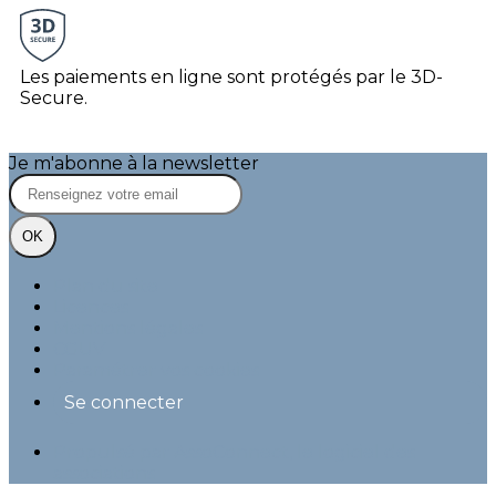
Les paiements en ligne sont protégés par le 3D-
Secure.
Je m'abonne à la newsletter
OK
Plan du site
Licences
Mentions légales
CGUV
Paramétrer vos cookies
Se connecter
Propulsé par AssoConnect, le logiciel des
associations